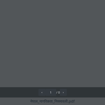
/
0
‹
›
नेपाल_नागरिकता_नियमावली.pdf