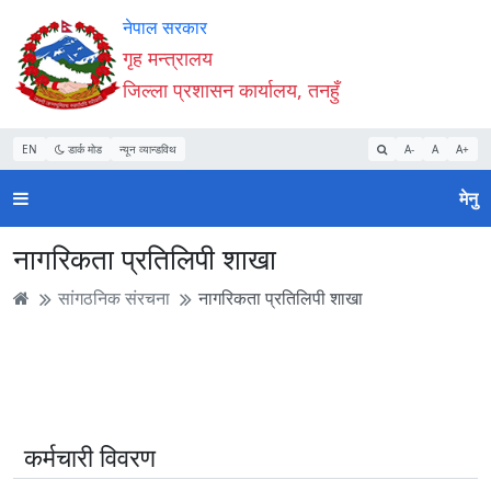
Accessibility
मुख्य
मुख्य
वेबसाइट
नेपाल सरकार
Mode
सामाग्री
नेभिगेसन
खोजमा
गृह मन्त्रालय
सुरु
पढ्नुहाेस्
पढ्नुहाेस्
जानुहोस्
जिल्ला प्रशासन कार्यालय, तनहुँ
गर्नुहोस्
EN
डार्क मोड
न्यून व्यान्डविथ
A-
A
A+
मेनु
नागरिकता प्रतिलिपी शाखा
सांगठनिक संरचना
नागरिकता प्रतिलिपी शाखा
कर्मचारी विवरण