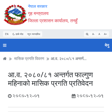
Accessibility
मुख्य
मुख्य
वेबसाइट
नेपाल सरकार
Mode
सामाग्री
नेभिगेसन
खोजमा
गृह मन्त्रालय
सुरु
पढ्नुहाेस्
पढ्नुहाेस्
जानुहोस्
जिल्ला प्रशासन कार्यालय, तनहुँ
गर्नुहोस्
EN
डार्क मोड
न्यून व्यान्डविथ
A-
A
A+
मेनु
मासिक प्रगति विवरण
आ.व. २०८०/८१ अन्तर्ग...
आ.व. २०८०/८१ अन्तर्गत फाल्गुण
महिनाको मासिक प्रगति प्रतिवेदन
2080-12-01
2080-12-01