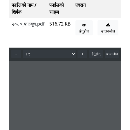
फाईलको नाम /
फाईलको
एक्सन
शिर्षक
साइज
२०८०_फाल्गुण.pdf
516.72 KB
हेर्नुहोस
डाउनलोड