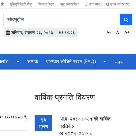
ish
एसिएबिलिटी मोड
स्क्रिन रिडर
न्यून व्यान्डविथ
डार्क मोड
उच्च कन्ट्रास्ट
वेबसाइटमा
सामग्री
खोज्नुहोस
शनिबार, श्रावण २३, २०८३
१४:२६
A-
A
A+
नलोड
सम्पर्क
बारम्बार सोधिने प्रश्‍न (FAQ)
थप
वार्षिक प्रगति विवरण
080-04-09
आ.व. २०८०।०८१ को वार्षिक
16
प्रतिवेदन
श्रवण
2081-04-16