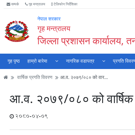
Accessibility
मुख्य
मुख्य
वेबसाइट
सम्पर्क
गृह मन्त्रालय
टेलिफोन निर्देशिका
Mode
सामाग्री
नेभिगेसन
खोजमा
सुरु
पढ्नुहाेस्
पढ्नुहाेस्
जानुहोस्
नेपाल सरकार
गर्नुहोस्
गृह मन्त्रालय
जिल्ला प्रशासन कार्यालय, तनह
गृह पृष्ठ
हाम्रो बारेमा
नागरिक वडापत्र
प्रगति विवर
वार्षिक प्रगति विवरण
आ.व. २०७९/०८० को वार...
आ.व. २०७९/०८० को वार्षिक प
2080-04-09