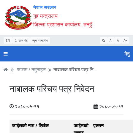
Accessibility
मुख्य
मुख्य
वेबसाइट
नेपाल सरकार
Mode
सामाग्री
नेभिगेसन
खोजमा
गृह मन्त्रालय
सुरु
पढ्नुहाेस्
पढ्नुहाेस्
जानुहोस्
जिल्ला प्रशासन कार्यालय, तनहुँ
गर्नुहोस्
EN
डार्क मोड
न्यून व्यान्डविथ
A-
A
A+
मेनु
फाराम / नमुनाहरु
नाबालक परिचय पत्र नि...
नाबालक परिचय पत्र निवेदन
२०८०-०५-११
२०८०-०५-११
फाईलको नाम / शिर्षक
फाईलको
एक्सन
साइज