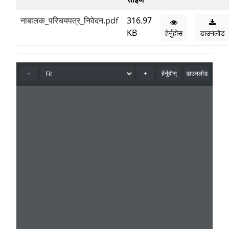
नाबालक_परिचयपत्र_निवेदन.pdf
316.97
KB
हेर्नुहोस
डाउनलोड