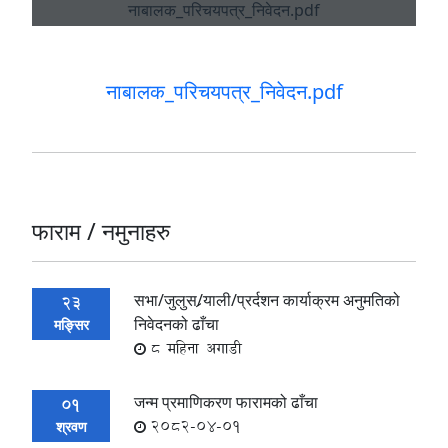
नाबालक_परिचयपत्र_निवेदन.pdf
फाराम / नमुनाहरु
सभा/जुलुस/र्‍याली/प्रर्दशन कार्याक्रम अनुमतिको
23
निवेदनको ढाँचा
मङ्सिर
8 महिना अगाडी
जन्म प्रमाणिकरण फारामको ढाँचा
01
2082-04-01
श्रवण