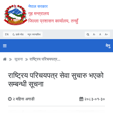
Accessibility
मुख्य
मुख्य
वेबसाइट
नेपाल सरकार
Mode
सामाग्री
नेभिगेसन
खोजमा
गृह मन्त्रालय
सुरु
पढ्नुहाेस्
पढ्नुहाेस्
जानुहोस्
जिल्ला प्रशासन कार्यालय, तनहुँ
गर्नुहोस्
EN
डार्क मोड
न्यून व्यान्डविथ
A-
A
A+
मेनु
सूचना
राष्ट्रिय परिचयपत्र...
राष्ट्रिय परिचयपत्र सेवा सुचारु भएको
सम्बन्धी सूचना
२ महिना अगाडी
२०८३-०१-३०